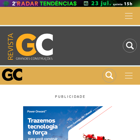
P U B L I C I D A D E