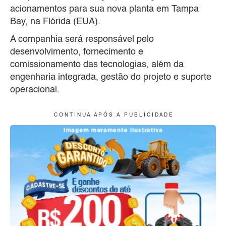
acionamentos para sua nova planta em Tampa
Bay, na Flórida (EUA).
A companhia será responsável pelo
desenvolvimento, fornecimento e
comissionamento das tecnologias, além da
engenharia integrada, gestão do projeto e suporte
operacional.
C O N T I N U A A P Ó S A P U B L I C I D A D E