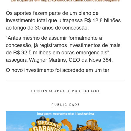
Os aportes fazem parte de um plano de
investimento total que ultrapassa R$ 12,8 bilhões
ao longo de 30 anos de concessão.
“Antes mesmo de assumir formalmente a
concessão, já registramos investimentos de mais
de R$ 92,5 milhões em obras emergenciais”,
assegura Wagner Martins, CEO da Nova 364.
O novo investimento foi acordado em um ter
C O N T I N U A A P Ó S A P U B L I C I D A D E
P U B L I C I D A D E