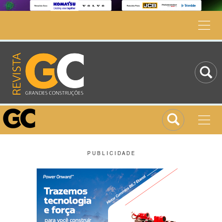
P U B L I C I D A D E