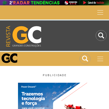
P U B L I C I D A D E