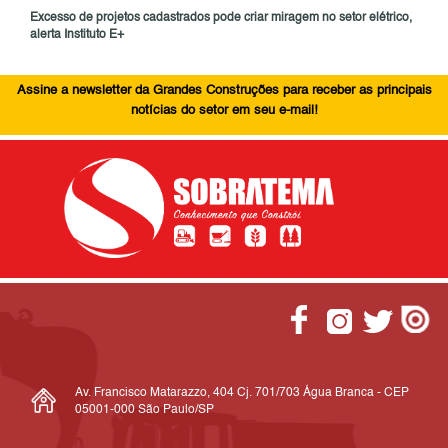
Excesso de projetos cadastrados pode criar miragem no setor elétrico,
alerta Instituto E+
Assine a newsletter da Grandes Construções para receber as principais
notícias do setor em seu e-mail!
Av. Francisco Matarazzo, 404 Cj. 701/703 Água Branca - CEP
05001-000 São Paulo/SP