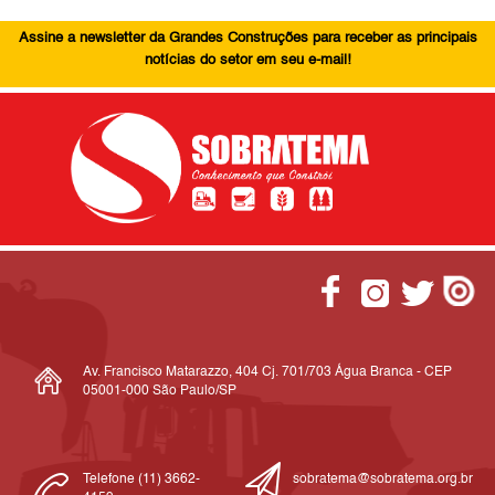
Assine a newsletter da Grandes Construções para receber as principais
notícias do setor em seu e-mail!
Av. Francisco Matarazzo, 404 Cj. 701/703 Água Branca - CEP
05001-000 São Paulo/SP
Telefone (11) 3662-
sobratema@sobratema.org.br