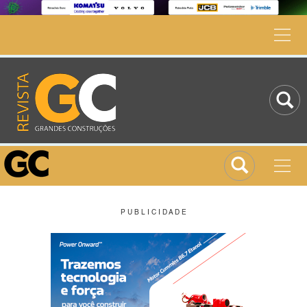
P U B L I C I D A D E