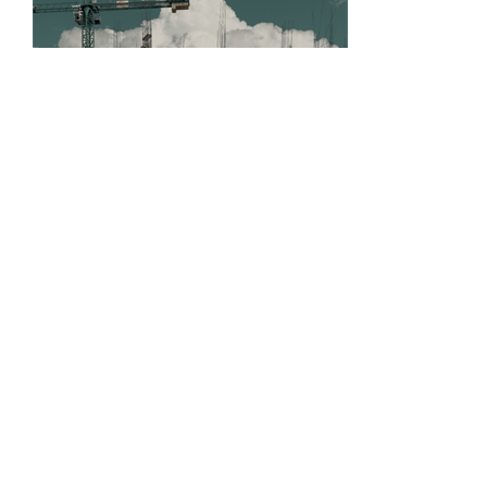
Incotep apresenta nova linha de soluções para o segmento Estrutural
06 de agosto 2026