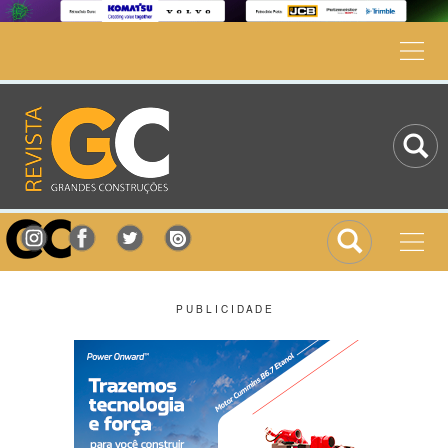
P U B L I C I D A D E