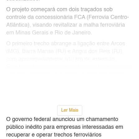
O projeto começará com dois traçados sob
controle da concessionária FCA (Ferrovia Centro-
Atlântica), visando revitalizar a malha ferroviária
em Minas Gerais e Rio de Janeiro.
O primeiro trecho abrange a ligação entre Arcos
(MG), Barra Mansa (RJ) e Angra dos Reis (RJ),
com aproximadamente 610 km de extensão.
Este traçado possui potencial para o transporte de
calcário, siderurgia e turismo. O segundo trecho,
de 130 km, conecta Varginha a Lavras (MG),
focando no escoamento do caf
...
Ler Mais
O governo federal anunciou um chamamento
público inédito para empresas interessadas em
recuperar e operar trechos ferroviários