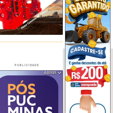
P U B L I C I D A D E
ABRIR