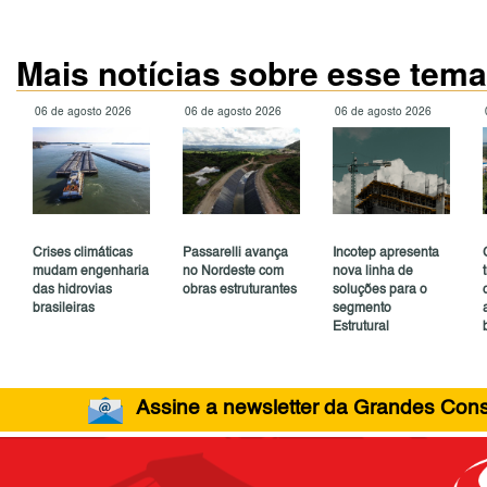
Mais notícias sobre esse tema
06 de agosto 2026
06 de agosto 2026
06 de agosto 2026
Crises climáticas
Passarelli avança
Incotep apresenta
mudam engenharia
no Nordeste com
nova linha de
das hidrovias
obras estruturantes
soluções para o
brasileiras
segmento
Estrutural
Assine a newsletter da Grandes Const