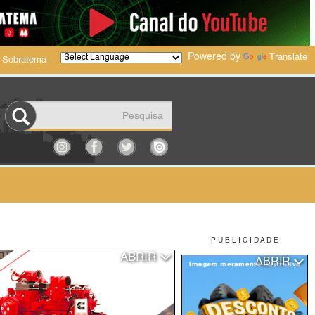
Powered by
Translate
 Sobratema
P U B L I C I D A D E
ABRIR
ABRIR