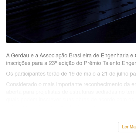
A Gerdau e a Associação Brasileira de Engenharia e 
inscrições para a 23ª edição do Prêmio Talento Engen
Os participantes terão de 19 de maio a 21 de julho par
Considerado o mais importante reconhecimento da eng
aberta para projetistas de estruturas sediadas no ter
quais podem inscrever suas obras de acordo com os c
categorias: Infraestrutura, Edificaç&o
...
Ler Ma