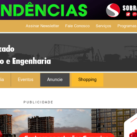
Assinar Newsletter
Fale Conosco
Serviços
Programas
cado
ão e Engenharia
ia
Eventos
Anuncie
Shopping
P U B L I C I D A D E