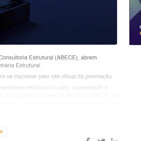
Consultoria Estrutural (ABECE), abrem
haria Estrutural.
a se inscrever pelo site oficial da premiação.
enharia estrutural do país, a premiação é
ritório nacional, associados ou não à ABECE, os
ritérios estabelecidos para cada uma das cinco
is