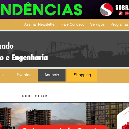
Assinar Newsletter
Fale Conosco
Serviços
Programas
cado
ão e Engenharia
ia
Eventos
Anuncie
Shopping
P U B L I C I D A D E