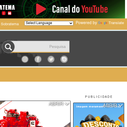
Powered by
Translate
 Sobratema
P U B L I C I D A D E
ABRIR
ABRIR