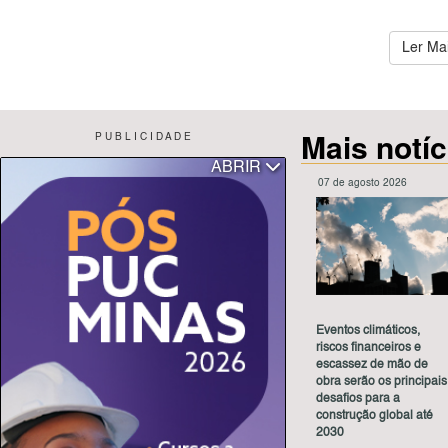
Ler Ma
Mais notí
P U B L I C I D A D E
ABRIR
07 de agosto 2026
Eventos climáticos,
riscos financeiros e
escassez de mão de
obra serão os principais
desafios para a
construção global até
2030