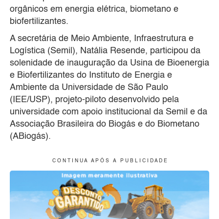
orgânicos em energia elétrica, biometano e
biofertilizantes.
A secretária de Meio Ambiente, Infraestrutura e
Logística (Semil), Natália Resende, participou da
solenidade de inauguração da Usina de Bioenergia
e Biofertilizantes do Instituto de Energia e
Ambiente da Universidade de São Paulo
(IEE/USP), projeto-piloto desenvolvido pela
universidade com apoio institucional da Semil e da
Associação Brasileira do Biogás e do Biometano
(ABiogás).
C O N T I N U A A P Ó S A P U B L I C I D A D E