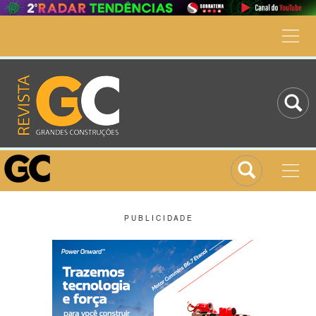
P U B L I C I D A D E