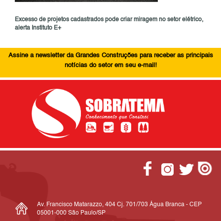
Excesso de projetos cadastrados pode criar miragem no setor elétrico,
alerta Instituto E+
Assine a newsletter da Grandes Construções para receber as principais
notícias do setor em seu e-mail!
Av. Francisco Matarazzo, 404 Cj. 701/703 Água Branca - CEP
05001-000 São Paulo/SP