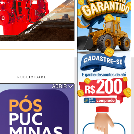
P U B L I C I D A D E
ABRIR