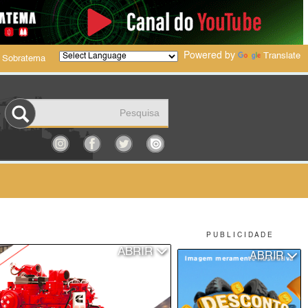
Powered by
Translate
 Sobratema
P U B L I C I D A D E
ABRIR
ABRIR