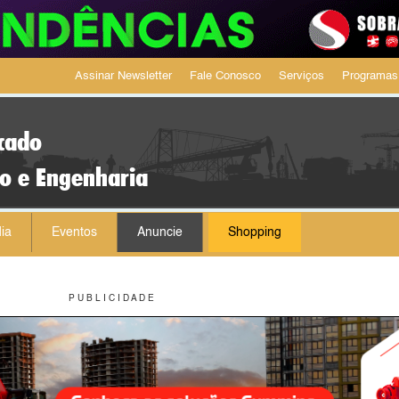
Assinar Newsletter
Fale Conosco
Serviços
Programas
cado
ão e Engenharia
ia
Eventos
Anuncie
Shopping
P U B L I C I D A D E