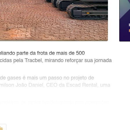
liando parte da frota de mais de 500
das pela Tracbel, mirando reforçar sua jornada
de gases é mais um passo no projeto de
urimilson João Daniel, CEO da Escad Rental, uma
vadeiras de maior produtividade nas operações
is