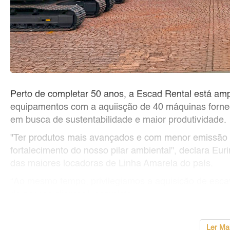
Perto de completar 50 anos, a Escad Rental está amp
equipamentos com a aquiisção de 40 máquinas forneci
em busca de sustentabilidade e maior produtividade.
"Ter produtos mais avançados e com menor emissão 
fortalecimento do nosso pilar ambiental", declara E
das maiores locadoras de Linha Amarela do país.
“Ao mesmo tempo, privilegiamos a aquisição de esca
de nossos clientes", completa.
<...
Ler Ma