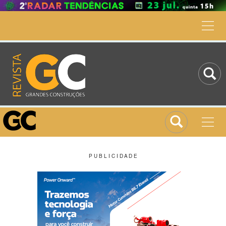
P U B L I C I D A D E