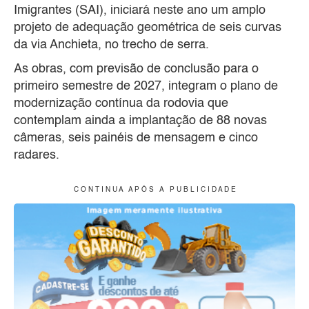
Imigrantes (SAI), iniciará neste ano um amplo
projeto de adequação geométrica de seis curvas
da via Anchieta, no trecho de serra.
As obras, com previsão de conclusão para o
primeiro semestre de 2027, integram o plano de
modernização contínua da rodovia que
contemplam ainda a implantação de 88 novas
câmeras, seis painéis de mensagem e cinco
radares.
C O N T I N U A A P Ó S A P U B L I C I D A D E