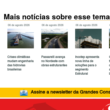
Mais notícias sobre esse tema
06 de agosto 2026
06 de agosto 2026
06 de agosto 2026
Crises climáticas
Passarelli avança
Incotep apresenta
mudam engenharia
no Nordeste com
nova linha de
das hidrovias
obras estruturantes
soluções para o
brasileiras
segmento
Estrutural
Assine a newsletter da Grandes Const