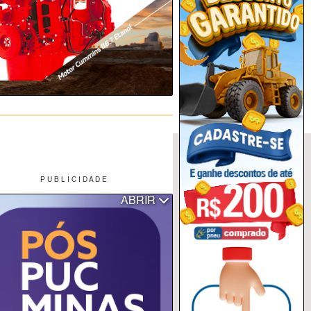
P U B L I C I D A D E
ABRIR