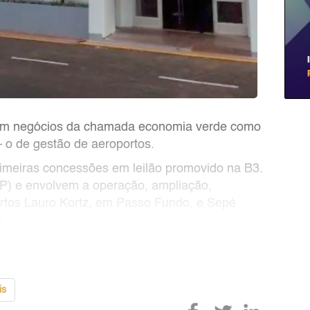
 em negócios da chamada economia verde como
 o de gestão de aeroportos.
rimeiras concessões em leilão promovido na B3.
PPP) e envolvem a operação, ampliação,
ortos Lauro Kortz, em Passo Fundo, e Sepé
.
na empreitada.
is