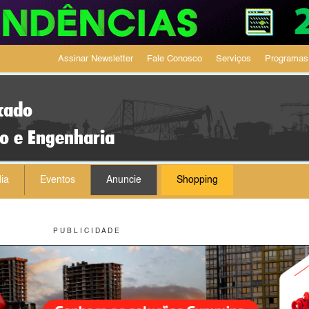
Assinar Newsletter
Fale Conosco
Serviços
Programas
cado
ão e Engenharia
ia
Eventos
Anuncie
Shopping
P U B L I C I D A D E