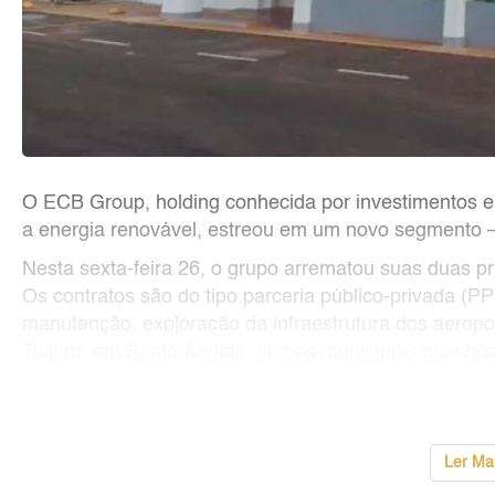
O ECB Group, holding conhecida por investimentos
a energia renovável, estreou em um novo segmento –
Nesta sexta-feira 26, o grupo arrematou suas duas p
Os contratos são do tipo parceria público-privada (
manutenção, exploração da infraestrutura dos aerop
Tiajaru, em Santo Ângelo, ambos municípios gaúchos
O grupo francês Egis será a parceira dos brasileiros 
...
Ler Ma