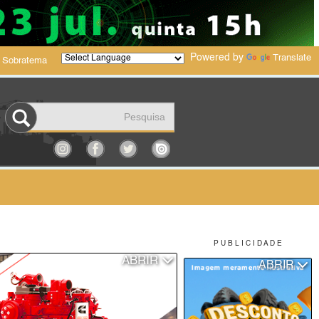
Powered by
Translate
 Sobratema
P U B L I C I D A D E
ABRIR
ABRIR