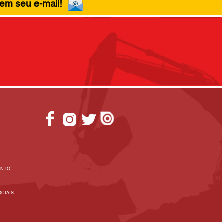
 em seu e-mail!
ENTO
CIAIS