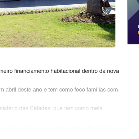
eiro financiamento habitacional dentro da nova
m abril deste ano e tem como foco famílias com
inistério das Cidades, que tem como meta
 novos e usados e a faixa de valor dos imóveis
o por até 35