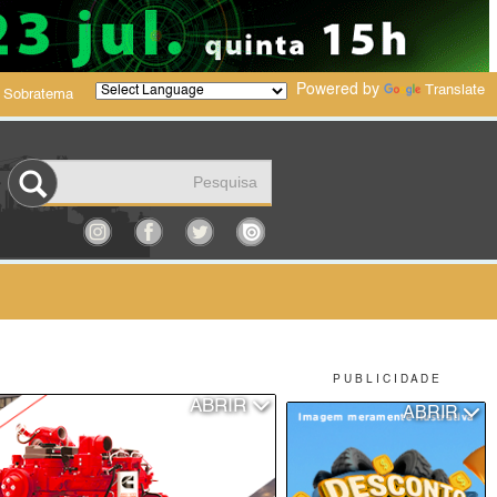
Powered by
Translate
 Sobratema
P U B L I C I D A D E
ABRIR
ABRIR