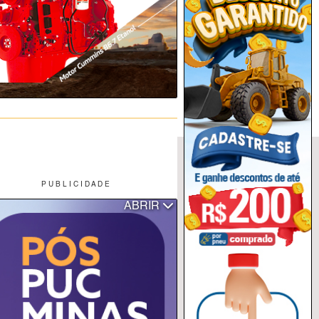
P U B L I C I D A D E
ABRIR