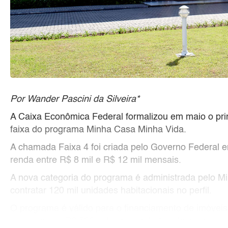
Por Wander Pascini da Silveira*
A Caixa Econômica Federal formalizou em maio o prim
faixa do programa Minha Casa Minha Vida.
A chamada Faixa 4 foi criada pelo Governo Federal e
renda entre R$ 8 mil e R$ 12 mil mensais.
A nova categoria do programa é administrada pelo M
contratar 120 mil unidades habitacionais no perfil.
O programa é válido para o financiamento de imóveis
aptos vai até R$ 500 mil com condições de pagament