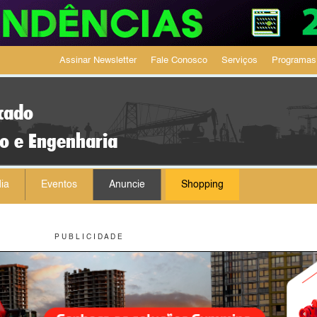
Assinar Newsletter
Fale Conosco
Serviços
Programas
cado
ão e Engenharia
ia
Eventos
Anuncie
Shopping
P U B L I C I D A D E