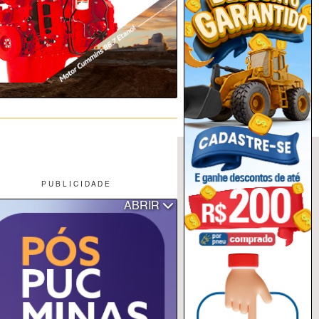
P U B L I C I D A D E
ABRIR