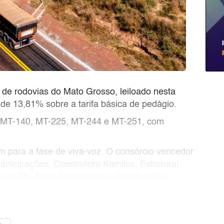
de rodovias do Mato Grosso, leiloado nesta
de 13,81% sobre a tarifa básica de pedágio.
, MT-140, MT-225, MT-244 e MT-251, com
m para a fase de viva-voz. O consórcio vencedor
ticipações, Construtora Kamilos, Estrutural
le do Rio Novo Engenharia e Construções.