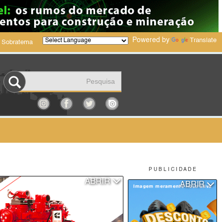
Powered by
Translate
 Sobratema
P U B L I C I D A D E
ABRIR
ABRIR