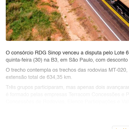
O consórcio RDG Sinop venceu a disputa pelo Lote 6 
quinta-feira (30) na B3, em São Paulo, com desconto 
O trecho contempla os trechos das rodovias MT-020
extensão total de 634,35 km.
Três grupos participaram, mas apenas dois avançara
é formado pelas empresas Terracom Concessões e Par
Concessões de Rodovias, Elenco Participações e Va
O segundo
...