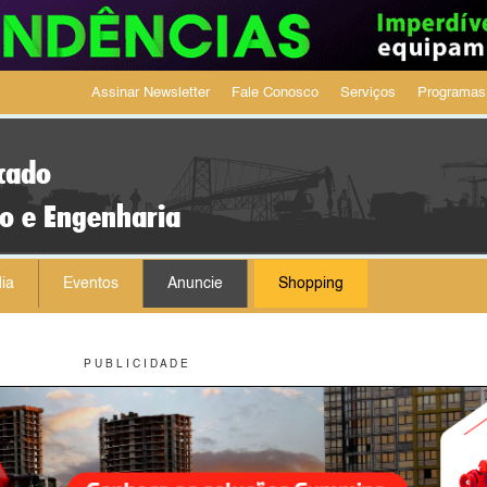
Assinar Newsletter
Fale Conosco
Serviços
Programas
cado
ão e Engenharia
ia
Eventos
Anuncie
Shopping
P U B L I C I D A D E