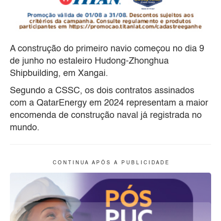
A construção do primeiro navio começou no dia 9
de junho no estaleiro Hudong-Zhonghua
Shipbuilding, em Xangai.
Segundo a CSSC, os dois contratos assinados
com a QatarEnergy em 2024 representam a maior
encomenda de construção naval já registrada no
mundo.
C O N T I N U A A P Ó S A P U B L I C I D A D E