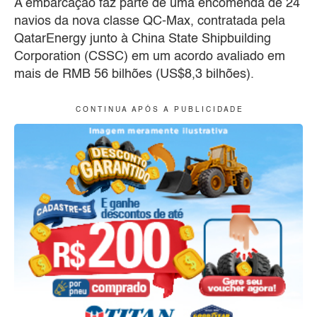
A embarcação faz parte de uma encomenda de 24
navios da nova classe QC-Max, contratada pela
QatarEnergy junto à China State Shipbuilding
Corporation (CSSC) em um acordo avaliado em
mais de RMB 56 bilhões (US$8,3 bilhões).
C O N T I N U A A P Ó S A P U B L I C I D A D E