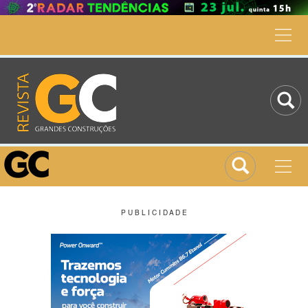
P U B L I C I D A D E