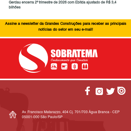
Gerdau encerra 2º trimestre de 2026 com Ebitda ajustado de R$ 3,4
bilhões
Assine a newsletter da Grandes Construções para receber as principais
notícias do setor em seu e-mail!
Av. Francisco Matarazzo, 404 Cj. 701/703 Água Branca - CEP
05001-000 São Paulo/SP