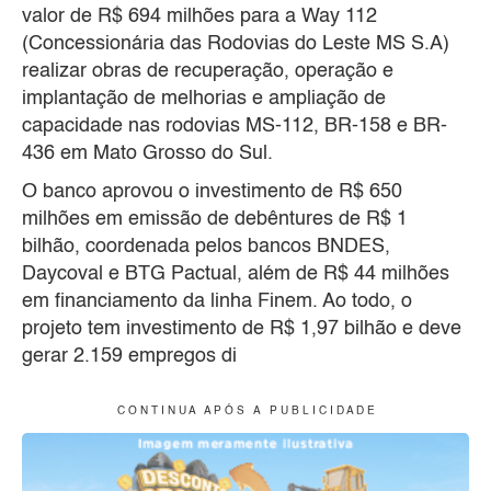
valor de R$ 694 milhões para a Way 112
(Concessionária das Rodovias do Leste MS S.A)
realizar obras de recuperação, operação e
implantação de melhorias e ampliação de
capacidade nas rodovias MS-112, BR-158 e BR-
436 em Mato Grosso do Sul.
O banco aprovou o investimento de R$ 650
milhões em emissão de debêntures de R$ 1
bilhão, coordenada pelos bancos BNDES,
Daycoval e BTG Pactual, além de R$ 44 milhões
em financiamento da linha Finem. Ao todo, o
projeto tem investimento de R$ 1,97 bilhão e deve
gerar 2.159 empregos di
C O N T I N U A A P Ó S A P U B L I C I D A D E