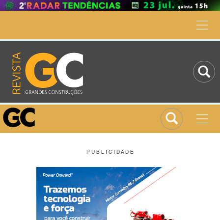
P U B L I C I D A D E