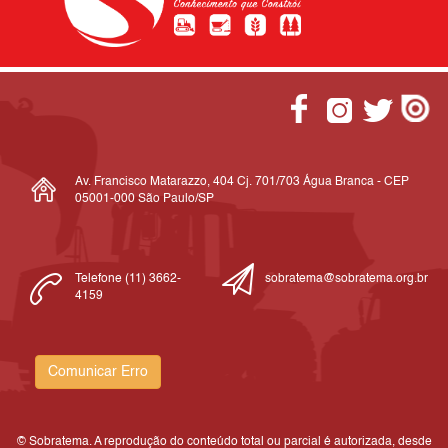
Av. Francisco Matarazzo, 404 Cj. 701/703 Água Branca - CEP
05001-000 São Paulo/SP
Telefone (11) 3662-
sobratema@sobratema.org.br
4159
Comunicar Erro
© Sobratema. A reprodução do conteúdo total ou parcial é autorizada, desde