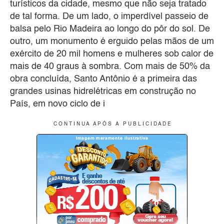
turísticos da cidade, mesmo que não seja tratado
de tal forma. De um lado, o imperdível passeio de
balsa pelo Rio Madeira ao longo do pôr do sol. De
outro, um monumento é erguido pelas mãos de um
exército de 20 mil homens e mulheres sob calor de
mais de 40 graus à sombra. Com mais de 50% da
obra concluída, Santo Antônio é a primeira das
grandes usinas hidrelétricas em construção no
País, em novo ciclo de i
C O N T I N U A A P Ó S A P U B L I C I D A D E