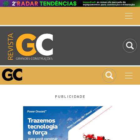
P U B L I C I D A D E