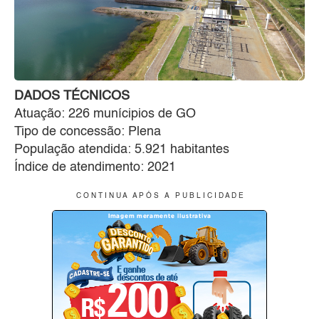
DADOS TÉCNICOS
Atuação: 226 munícipios de GO
Tipo de concessão: Plena
População atendida: 5.921 habitantes
Índice de atendimento: 2021
C O N T I N U A A P Ó S A P U B L I C I D A D E