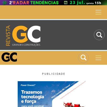
P U B L I C I D A D E