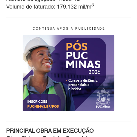
3
Volume de faturado: 179.132 mil/m
C O N T I N U A A P Ó S A P U B L I C I D A D E
PRINCIPAL OBRA EM EXECUÇÃO