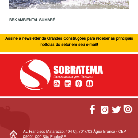
BRK AMBIENTAL SUMARÉ
Assine a newsletter da Grandes Construções para receber as principais
notícias do setor em seu e-mail!
Av. Francisco Matarazzo, 404 Cj. 701/703 Água Branca - CEP
05001-000 São Paulo/SP