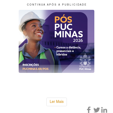
C O N T I N U A A P Ó S A P U B L I C I D A D E
Ler Mais