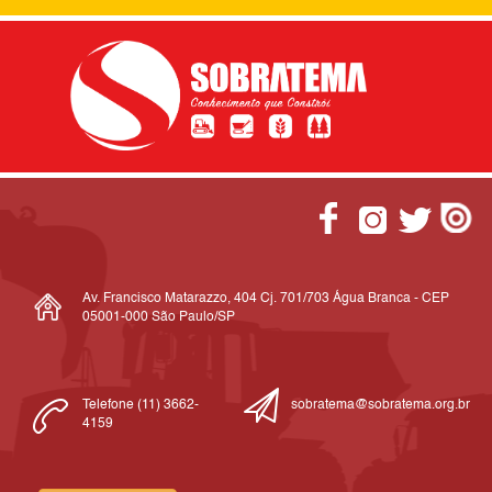
Av. Francisco Matarazzo, 404 Cj. 701/703 Água Branca - CEP
05001-000 São Paulo/SP
Telefone (11) 3662-
sobratema@sobratema.org.br
4159