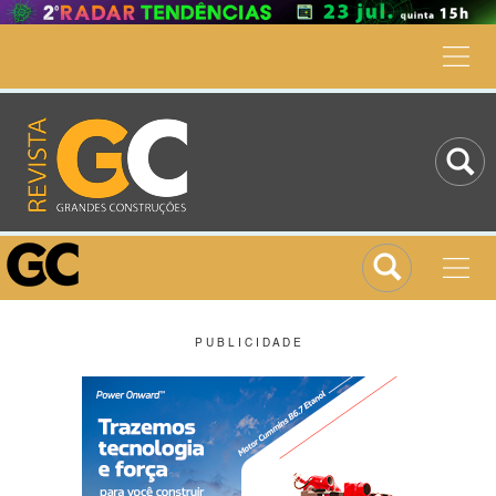
P U B L I C I D A D E